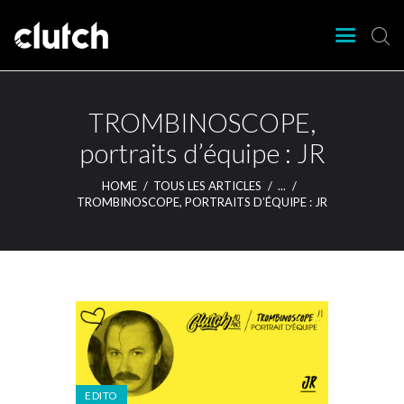
CLUTCH
Clutch Webzine
Agenda
TROMBINOSCOPE,
Nos éditions
portraits d’équipe : JR
Magazine
HOME
TOUS LES ARTICLES
...
Articles
TROMBINOSCOPE, PORTRAITS D’ÉQUIPE : JR
Lieux
EDITO