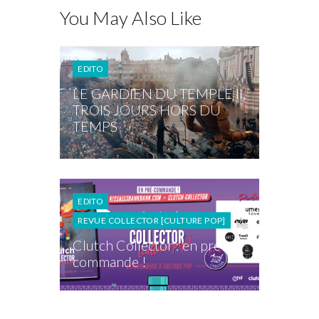
You May Also Like
EDITO
LE GARDIEN DU TEMPLE II,
TROIS JOURS HORS DU
TEMPS
EDITO
REVUE COLLECTOR [CULTURE POP]
Clutch Collector : en pré-
commande !