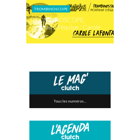
TROMBINOSCOPE
TROMBINOSCOPE,
portraits d’équipe : Carole
Tous les numéros...