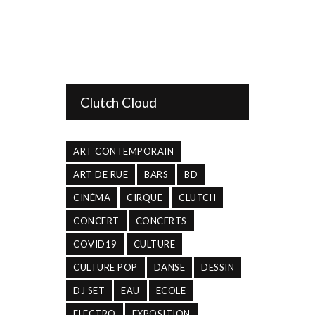
Clutch Cloud
ART CONTEMPORAIN
ART DE RUE
BARS
BD
CINÉMA
CIRQUE
CLUTCH
CONCERT
CONCERTS
COVID19
CULTURE
CULTURE POP
DANSE
DESSIN
DJ SET
EAU
ECOLE
ELECTRO
EXPOSITION