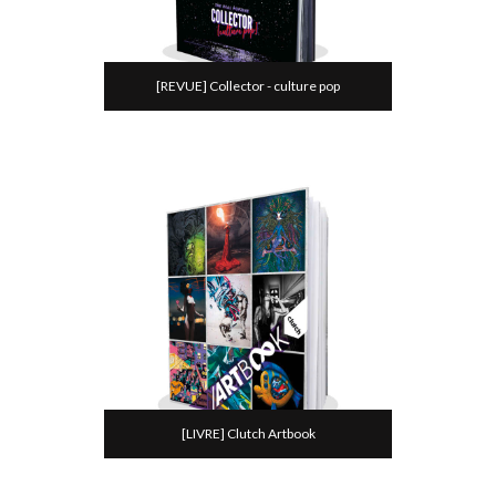
[REVUE] Collector - culture pop
[LIVRE] Clutch Artbook