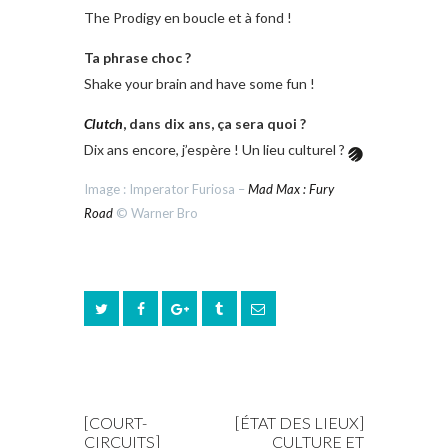
The Prodigy en boucle et à fond !
Ta phrase choc ?
Shake your brain and have some fun !
Clutch
, dans dix ans, ça sera quoi ?
Dix ans encore, j’espère ! Un lieu culturel ?
Image : Imperator Furiosa –
Mad Max : Fury
Road
© Warner Bro
PREV POST
NEXT POST
[COURT-
[ÉTAT DES LIEUX]
CIRCUITS]
CULTURE ET