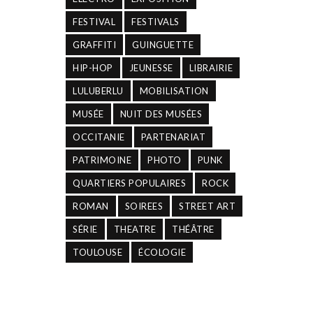
FESTIVAL
FESTIVALS
GRAFFITI
GUINGUETTE
HIP-HOP
JEUNESSE
LIBRAIRIE
LULUBERLU
MOBILISATION
MUSÉE
NUIT DES MUSÉES
OCCITANIE
PARTENARIAT
PATRIMOINE
PHOTO
PUNK
QUARTIERS POPULAIRES
ROCK
ROMAN
SOIREES
STREET ART
SÉRIE
THEATRE
THÉÂTRE
TOULOUSE
ÉCOLOGIE