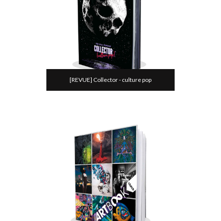
[REVUE] Collector - culture pop