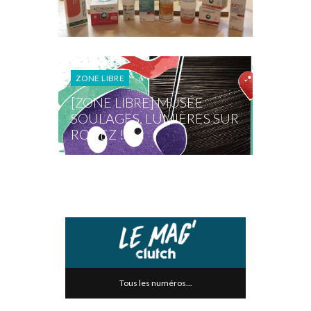
ZONE LIBRE
[ZONE LIBRE] MUSÉE
SOULAGES, LUMIÈRES SUR
RODEZ !
Tous les numéros...