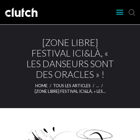
CLUTCH
Clutch Webzine
Agenda
[ZONE LIBRE]
Nos éditions
FESTIVAL ICI&LÀ, «
Magazine
LES DANSEURS SONT
Articles
DES ORACLES » !
Lieux
HOME
TOUS LES ARTICLES
...
[ZONE LIBRE] FESTIVAL ICI&LÀ, « LES...