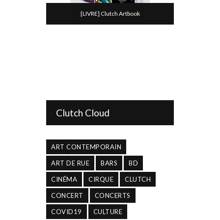
[LIVRE] Clutch Artbook
Clutch Cloud
ART CONTEMPORAIN
ART DE RUE
BARS
BD
CINÉMA
CIRQUE
CLUTCH
CONCERT
CONCERTS
COVID19
CULTURE