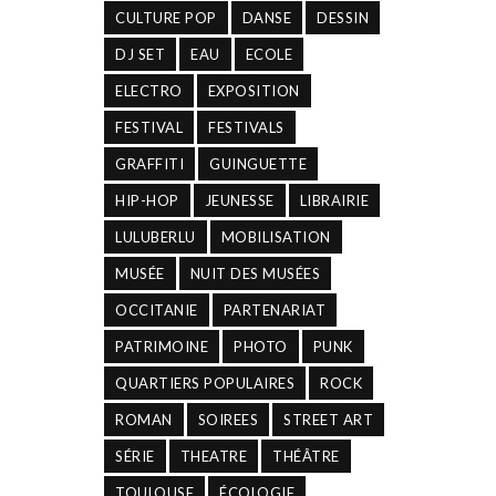
CULTURE POP
DANSE
DESSIN
DJ SET
EAU
ECOLE
ELECTRO
EXPOSITION
FESTIVAL
FESTIVALS
GRAFFITI
GUINGUETTE
HIP-HOP
JEUNESSE
LIBRAIRIE
LULUBERLU
MOBILISATION
MUSÉE
NUIT DES MUSÉES
OCCITANIE
PARTENARIAT
PATRIMOINE
PHOTO
PUNK
QUARTIERS POPULAIRES
ROCK
ROMAN
SOIREES
STREET ART
SÉRIE
THEATRE
THÉÂTRE
TOULOUSE
ÉCOLOGIE