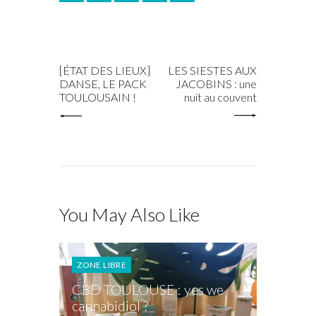
PREV POST
NEXT POST
[ÉTAT DES LIEUX]
LES SIESTES AUX
DANSE, LE PACK
JACOBINS : une
TOULOUSAIN !
nuit au couvent
You May Also Like
ZONE LIBRE
CBD TOULOUSE : yes we
cannabidiol ?