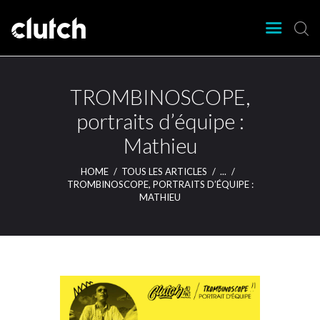
CLUTCH
Clutch Webzine
Agenda
TROMBINOSCOPE,
Nos éditions
portraits d’équipe :
Magazine
Mathieu
Articles
Lieux
HOME
TOUS LES ARTICLES
...
TROMBINOSCOPE, PORTRAITS D’ÉQUIPE :
MATHIEU