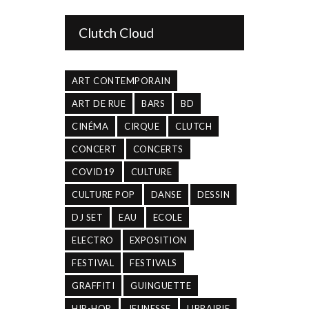
Clutch Cloud
ART CONTEMPORAIN
ART DE RUE
BARS
BD
CINÉMA
CIRQUE
CLUTCH
CONCERT
CONCERTS
COVID19
CULTURE
CULTURE POP
DANSE
DESSIN
DJ SET
EAU
ECOLE
ELECTRO
EXPOSITION
FESTIVAL
FESTIVALS
GRAFFITI
GUINGUETTE
HIP-HOP
JEUNESSE
LIBRAIRIE