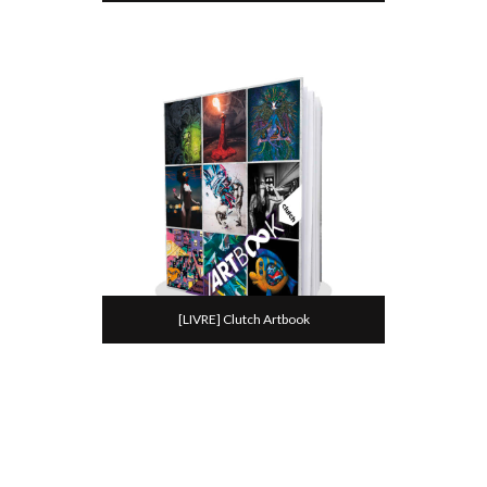
[LIVRE] Clutch Artbook