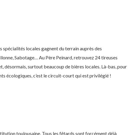
es spécialités locales gagnent du terrain auprès des
llonne, Sabotage… Au Père Peinard, retrouvez 24 tireuses
et, désormais, surtout beaucoup de bières locales. Là-bas, pour
écologiques, c’est le circuit-court qui est privilégié !
titution toulousaine. Tous les fêtards sont forcément déjà