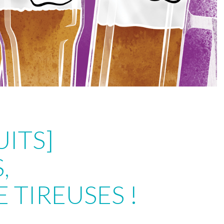
ITS]
,
 TIREUSES !