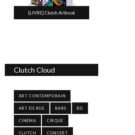
[LIVRE] Clutch Artbook
Clutch Cloud
ART CONTEMPORAIN
ART DE RUE
BARS
BD
CINÉMA
CIRQUE
CLUTCH
CONCERT