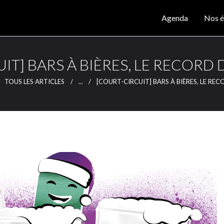
Agenda
Agenda
Nos é
Nos éditions
CLUTCH
Clutch Webzine
Magazine
IT] BARS À BIÈRES, LE RECORD D
Articles
TOUS LES ARTICLES
...
[COURT-CIRCUIT] BARS À BIÈRES, LE RECO
Lieux