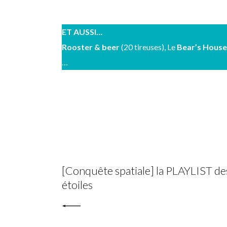
ET AUSSI…
Rooster & beer
(20 tireuses), Le
Bear’s House
…
PREV POST
[Conquête spatiale] la PLAYLIST de
étoiles