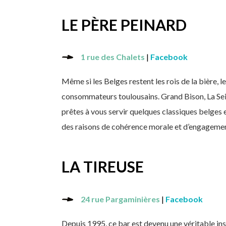
LE PÈRE PEINARD
1 rue des Chalets
|
Facebook
Même si les Belges restent les rois de la bière, l
consommateurs toulousains. Grand Bison, La Sei
prêtes à vous servir quelques classiques belges 
des raisons de cohérence morale et d’engagements 
LA TIREUSE
24 rue Pargaminières
|
Facebook
Depuis 1995, ce bar est devenu une véritable ins