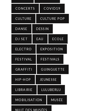
CONCERTS
COVID19
CULTURE
CULTURE POP
DANSE
DESSIN
DJ SET
EAU
ECOLE
ELECTRO
EXPOSITION
FESTIVAL
FESTIVALS
GRAFFITI
GUINGUETTE
HIP-HOP
JEUNESSE
LIBRAIRIE
LULUBERLU
MOBILISATION
MUSÉE
NUIT DES MUSÉES