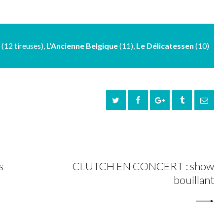
(12 tireuses),
L’Ancienne Belgique
(11),
Le Délicatessen
(10)
NEXT POST
s
CLUTCH EN CONCERT : show
bouillant