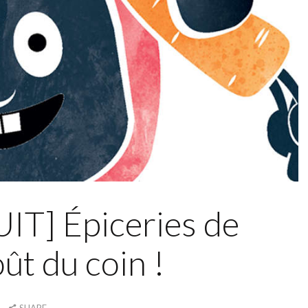
T] Épiceries de
oût du coin !
SHARE