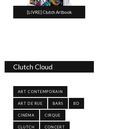
[LIVRE] Clutch Artbook
Clutch Cloud
ART CONTEMPORAIN
ART DE RUE
BARS
BD
CINÉMA
CIRQUE
CLUTCH
CONCERT