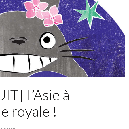
T] L’Asie à
ie royale !