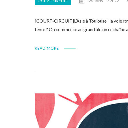
26 JANVIER 2022
COURT CIRCUIT
[COURT-CIRCUIT]L’Asie à Toulouse : la voie royal
tente ? On commence au grand air, on enchaîne a
READ MORE