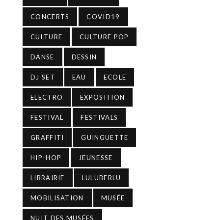
CONCERTS
COVID19
CULTURE
CULTURE POP
DANSE
DESSIN
DJ SET
EAU
ECOLE
ELECTRO
EXPOSITION
FESTIVAL
FESTIVALS
GRAFFITI
GUINGUETTE
HIP-HOP
JEUNESSE
LIBRAIRIE
LULUBERLU
MOBILISATION
MUSÉE
NUIT DES MUSÉES