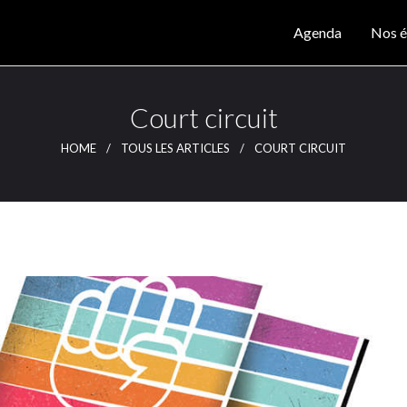
Agenda
Agenda
Nos é
Nos éditions
CLUTCH
Clutch Webzine
Magazine
Court circuit
Articles
HOME
TOUS LES ARTICLES
COURT CIRCUIT
Lieux