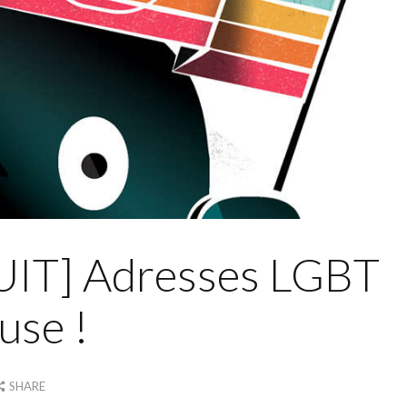
IT] Adresses LGBT
use !
SHARE