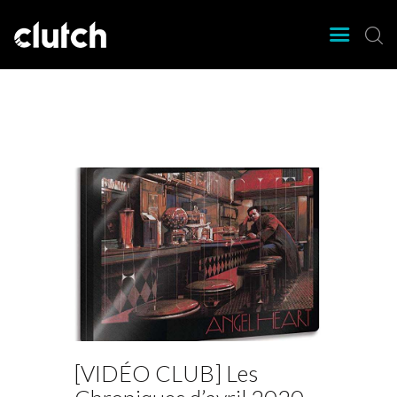
CLUTCH
Clutch Webzine
Agenda
Nos éditions
Magazine
Articles
Lieux
[VIDÉO CLUB] Les