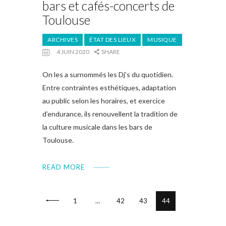
bars et cafés-concerts de
Toulouse
ARCHIVES
ÉTAT DES LIEUX
MUSIQUE
4 JUIN 2020
SHARE
On les a surnommés les Dj’s du quotidien.
Entre contraintes esthétiques, adaptation
au public selon les horaires, et exercice
d’endurance, ils renouvellent la tradition de
la culture musicale dans les bars de
Toulouse.
READ MORE
<
1
…
42
43
44