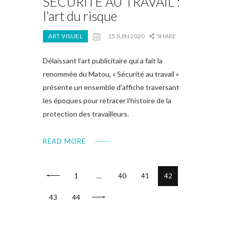
SÉCURITÉ AU TRAVAIL :
l’art du risque
ART VISUEL
15 JUIN 2020
SHARE
Délaissant l’art publicitaire qui a fait la
renommée du Matou, « Sécurité au travail »
présente un ensemble d’affiche traversant
les époques pour retracer l’histoire de la
protection des travailleurs.
READ MORE
<
1
…
40
41
42
>
43
44