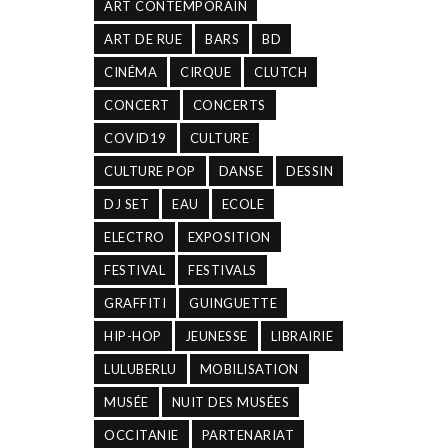
ART CONTEMPORAIN
ART DE RUE
BARS
BD
CINÉMA
CIRQUE
CLUTCH
CONCERT
CONCERTS
COVID19
CULTURE
CULTURE POP
DANSE
DESSIN
DJ SET
EAU
ECOLE
ELECTRO
EXPOSITION
FESTIVAL
FESTIVALS
GRAFFITI
GUINGUETTE
HIP-HOP
JEUNESSE
LIBRAIRIE
LULUBERLU
MOBILISATION
MUSÉE
NUIT DES MUSÉES
OCCITANIE
PARTENARIAT