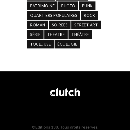
PATRIMOINE
PHOTO
PUNK
QUARTIERS POPULAIRES
ROCK
ROMAN
SOIREES
STREET ART
SÉRIE
THEATRE
THÉÂTRE
TOULOUSE
ÉCOLOGIE
©Editions 138. Tous droits réservés.