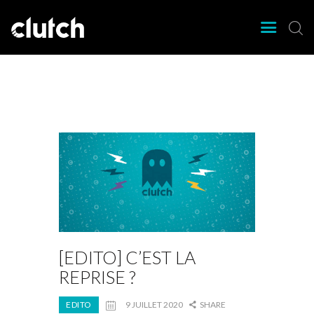
CLUTCH
Clutch Webzine
Agenda
Nos éditions
Magazine
Articles
Lieux
[EDITO] C’EST LA
REPRISE ?
EDITO
9 JUILLET 2020
SHARE